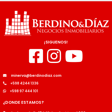
¡SIGUENOS!
minerva@berdinodiaz.com
+598 4244 1336
+598 97 444 101
¿DONDE ESTAMOS?