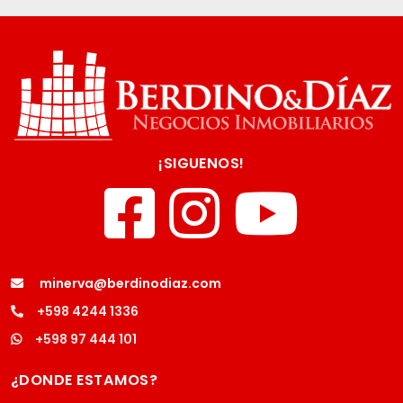
¡SIGUENOS!
minerva@berdinodiaz.com
+598 4244 1336
+598 97 444 101
¿DONDE ESTAMOS?