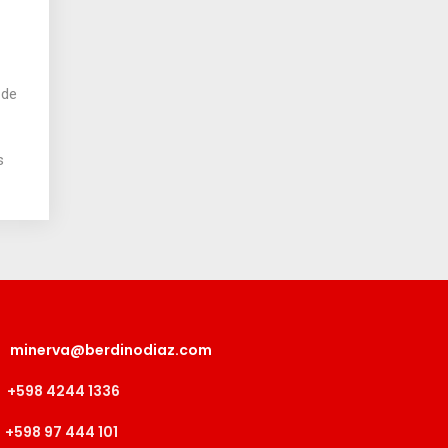
 de
s
minerva@berdinodiaz.com
+598 4244 1336
+598 97 444 101