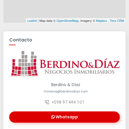
Leaflet
| Map data ©
OpenStreetMap
, Imagery ©
Mapbox
,
Tera CRM
Contacto
Berdino & Díaz
minerva@berdinodiaz.com
+598 97 444 101
Whatsapp