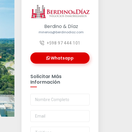
Berdino & Díaz
minerva@berdinodiaz.com
+598 97 444 101
Whatsapp
Solicitar Más
Información