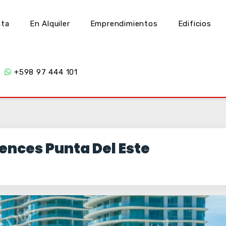
nta
En Alquiler
Emprendimientos
Edificios
+598 97 444 101
ences Punta Del Este