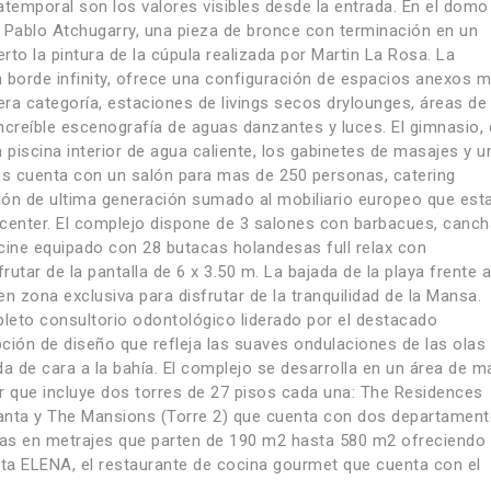
atemporal son los valores visibles desde la entrada. En el domo
de Pablo Atchugarry, una pieza de bronce con terminación en un
erto la pintura de la cúpula realizada por Martin La Rosa. La
n borde infinity, ofrece una configuración de espacios anexos 
ra categoría, estaciones de livings secos drylounges, áreas de
ncreíble escenografía de aguas danzantes y luces. El gimnasio,
 piscina interior de agua caliente, los gabinetes de masajes y u
tos cuenta con un salón para mas de 250 personas, catering
ción de ultima generación sumado al mobiliario europeo que est
 center. El complejo dispone de 3 salones con barbacues, canch
un cine equipado con 28 butacas holandesas full relax con
rutar de la pantalla de 6 x 3.50 m. La bajada de la playa frente a
n zona exclusiva para disfrutar de la tranquilidad de la Mansa.
to consultorio odontológico liderado por el destacado
ción de diseño que refleja las suaves ondulaciones de las olas
da de cara a la bahía. El complejo se desarrolla en un área de m
r que incluye dos torres de 27 pisos cada una: The Residences
lanta y The Mansions (Torre 2) que cuenta con dos departamen
cias en metrajes que parten de 190 m2 hasta 580 m2 ofreciendo
ta ELENA, el restaurante de cocina gourmet que cuenta con el