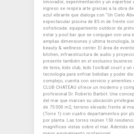
innovador, experimentación y un expertise 
ingreso se respira arte gracias a la obra 
azul vibrante que dialoga con "Un Cielo Abi
espectacular piscina de 85 m de frente co
sofisticada: equipamiento outdoor de prime
estar y pool bar que se conjugan con una i
amplias dimensiones y ultima tecnología, la
beauty & wellness center. El área de even
kitchen, infraestructura de audio y proyec
presente también en el exclusivo business
de tenis, kids club, kids football court y 
tecnología para enfriar bebidas y poder disf
complejo, cuenta con servicio y amenities e
CLUB CHATEAU ofrece un moderno y comple
profesional Dr. Roberto Barbot. Una concep
del mar que marcan su ubicación privilegia
de 75.000 m2, terreno elevado frente al ma
(Torre 1) con cuatro departamentos por p
por planta. Las torres reúnen 150 residen
magníficas vistas sobre el mar. Además es
mejor equipamiento profesional.