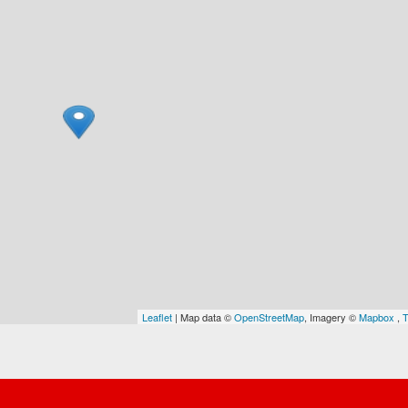
Leaflet
| Map data ©
OpenStreetMap
, Imagery ©
Mapbox
,