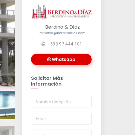
Berdino & Díaz
minerva@berdinodiaz.com
+598 97 444 101
Whatsapp
Solicitar Más
Información