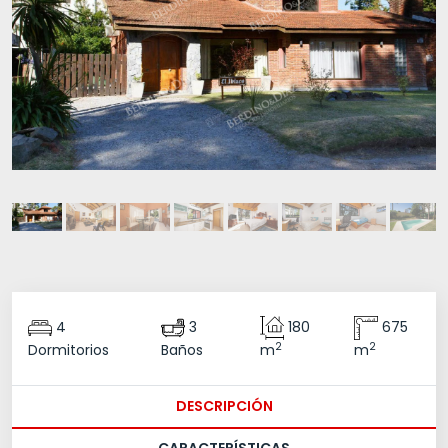
4
3
180
675
2
2
Dormitorios
Baños
m
m
DESCRIPCIÓN