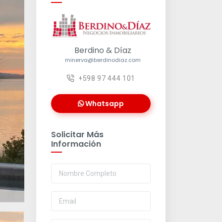
Berdino & Díaz
minerva@berdinodiaz.com
+598 97 444 101
Whatsapp
Solicitar Más
Información